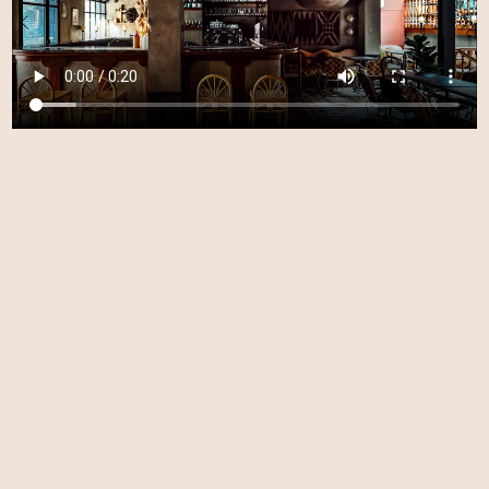
←
→
Alors que
Nico Sam
leurs voix
identité visuelle
s'élèvent
édition