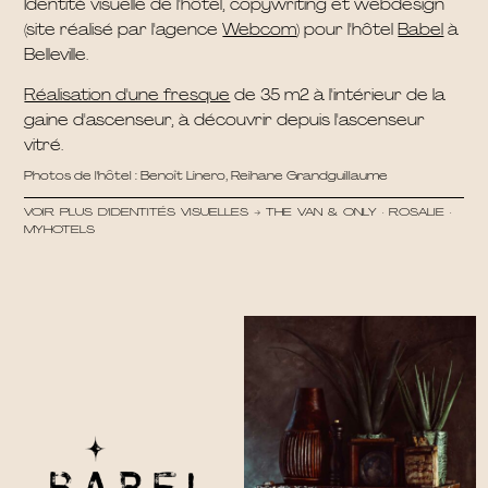
Identité visuelle de l'hôtel, copywriting et webdesign
(site réalisé par l'agence
Webcom
) pour l'hôtel
Babel
à
Belleville.
Réalisation d'une fresque
de 35 m2 à l'intérieur de la
gaine d'ascenseur, à découvrir depuis l'ascenseur
vitré.
Photos de l'hôtel : Benoît Linero, Reihane Grandguillaume
VOIR PLUS D'IDENTITÉS VISUELLES →
THE VAN & ONLY
·
ROSALIE
·
MYHOTELS