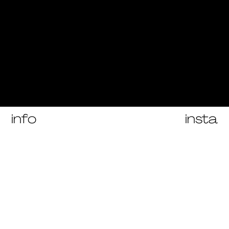
←
→
Nico Sam
Bacchus
and Clio
identité visuelle
identité visuelle
info
insta